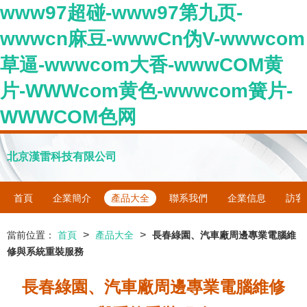
www97超碰-www97第九页-
wwwcn麻豆-wwwCn伪V-wwwcom
草逼-wwwcom大香-wwwCOM黄
片-WWWcom黄色-wwwcom簧片-
WWWCOM色网
北京漢雷科技有限公司
首頁
企業簡介
產品大全
聯系我們
企業信息
訪客
>
>
當前位置：
首頁
產品大全
長春綠園、汽車廠周邊專業電腦維
修與系統重裝服務
長春綠園、汽車廠周邊專業電腦維修