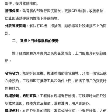
部件，提升電腦性能。
清潔保養
：為電腦內部進行深度清灰，更換CPU硅脂，改善散熱，
防止因過熱導致的性能下降或損壞。
外設連接問題
：解決打印機、掃描儀、顯示器等外設連接不上的問
題。
二、 選擇上門維修服務的優勢
對于綠園區和汽車廠的居民與企業而言，上門服務具有明顯優
點：
省時省力
：無需拆卸主機、搬運整機前往電腦城，只需一個電話或
在線預約，工程師即可攜帶工具和備件上門，節省了用戶的寶貴時
間和體力。
現場診斷，透明直觀
：工程師在現場進行檢測，可以即時向用戶說
明故障原因、維修方案及報價，過程透明，用戶更放心。
環境便利
：在用戶熟悉的環境（家庭或辦公室）中進行維修，方便