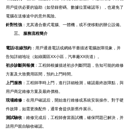
用戶提供必要的協助（如登錄密碼、數據位置確認等），也避免了
電腦在送修途中的意外風險。
針對性強
：尤其適合臺式電腦、一體機，或不便移動的辦公設備。
三、 服務流程簡介
電話/在線預約
：用戶通過電話或網絡平臺描述電腦故障現象，并
告知詳細地址（如綠園區XX小區，汽車廠XX街道）。
初步診斷與報價
：工程師根據描述初步判斷問題，告知可能的維修
方案及大致費用區間，預約上門時間。
上門服務
：工程師準時上門，進行詳細檢測，確認最終故障點，與
用戶商定維修方案及最終價格。
現場維修
：在用戶確認后，開始進行維修或系統安裝操作。對于硬
件故障，如需更換配件，通常會提供新舊件展示。
測試驗收
：維修完成后，工程師會當面試機，確保問題已解決，并
請用戶親自驗收確認。