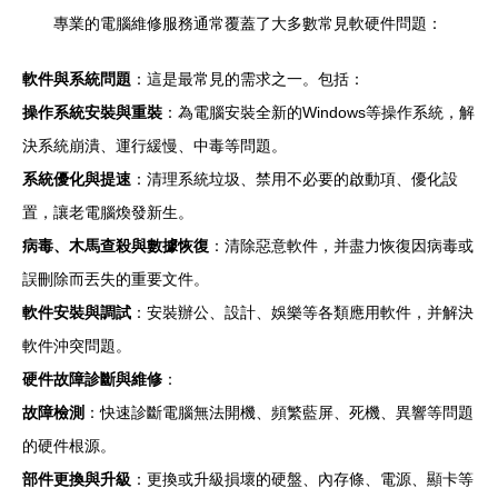
專業的電腦維修服務通常覆蓋了大多數常見軟硬件問題：
軟件與系統問題
：這是最常見的需求之一。包括：
操作系統安裝與重裝
：為電腦安裝全新的Windows等操作系統，解
決系統崩潰、運行緩慢、中毒等問題。
系統優化與提速
：清理系統垃圾、禁用不必要的啟動項、優化設
置，讓老電腦煥發新生。
病毒、木馬查殺與數據恢復
：清除惡意軟件，并盡力恢復因病毒或
誤刪除而丟失的重要文件。
軟件安裝與調試
：安裝辦公、設計、娛樂等各類應用軟件，并解決
軟件沖突問題。
硬件故障診斷與維修
：
故障檢測
：快速診斷電腦無法開機、頻繁藍屏、死機、異響等問題
的硬件根源。
部件更換與升級
：更換或升級損壞的硬盤、內存條、電源、顯卡等